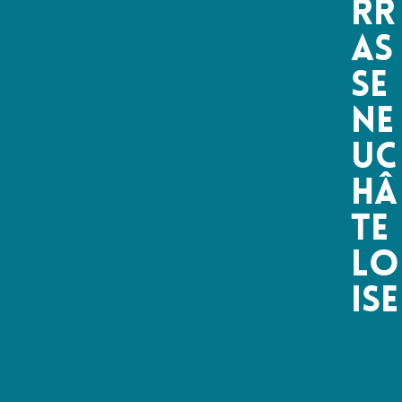
rr
as
se
Ne
uc
hâ
te
lo
ise