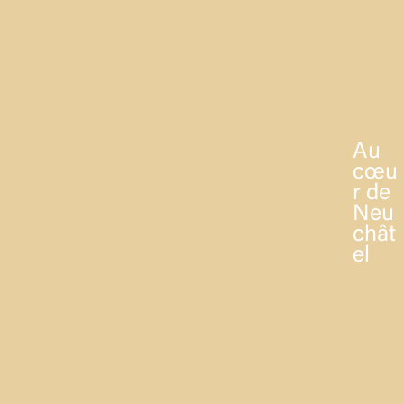
Au
cœu
r de
Neu
chât
el