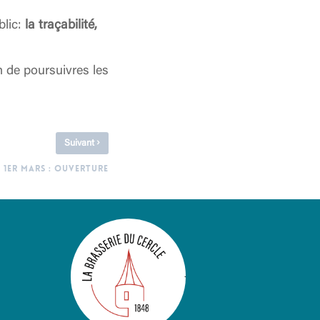
blic:
la traçabilité,
 de poursuivres les
›
Suivant
1ER MARS : OUVERTURE