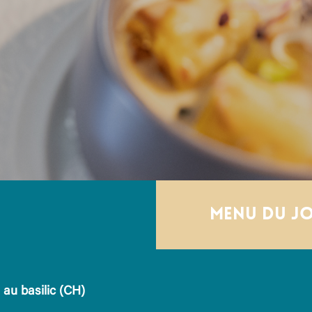
Menu du j
 au basilic (CH)