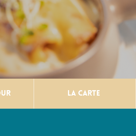
our
La carte