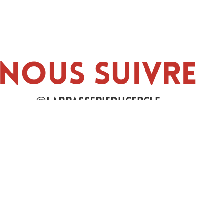
Nous suivre
@labrasserieducercle
Restaurant
Menu de la semaine
La Carte
La Table Neuchâteloise