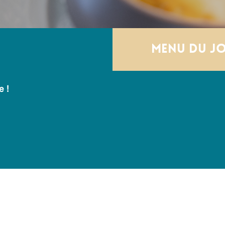
Menu du j
e !