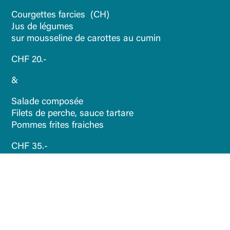
Courgettes farcies (CH)
Jus de légumes
sur mousseline de carottes au cumin
CHF 20.-
&
Salade composée
Filets de perche, sauce tartare
Pommes frites fraiches
CHF 35.-
‹
›
Précédent
Suivant
MENU DU MERCREDI 8 JUILLET
MENU DU VENDREDI 10 JUILLET