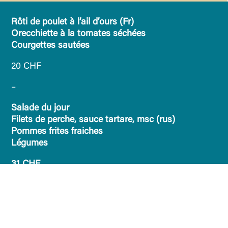
Rôti de poulet à l’ail d’ours (Fr)
Orecchiette à la tomates séchées
Courgettes sautées
20 CHF
–
Salade du jour
Filets de perche, sauce tartare, msc (rus)
Pommes frites fraiches
Légumes
31 CHF
‹
›
Précédent
Suivant
MENU DU MERCREDI 16 AVRIL
VENDREDI 18 AVRIL